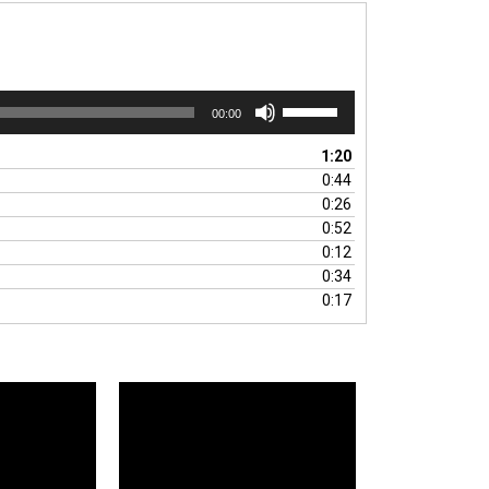
ボ
00:00
リ
ュ
1:20
ー
0:44
ム
0:26
調
0:52
節
0:12
に
0:34
は
0:17
上
下
矢
印
キ
ー
を
使