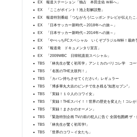
EX 報道ステーション「独占 本田圭佑 Ｗ杯へ」
EX 「ここがポイント！池上彰解説塾」
EX 報道特別番組「つながろう!ニッポン テレビが伝えたこ
EX 「日本サッカー新時代～2018年への旅～」
EX 「日本サッカー新時代～2014年への旅～」
EX 「やべっちFCスペシャル いくぞブラジルW杯！最終予
EX 「報道発 ドキュメンタリ宣言」
EX 「2009WBC 日韓戦直前スペシャル」
TBS 「林先生が驚く初耳学」アンミカのパリコレ学 コ
TBS 「名医のTHE太鼓判！」
TBS 「カバン持ちさせてください!」レギュラー
TBS 「博多華丸大吉のピンチで生き残る”知恵セブン”」
TBS 「実録！１０人のコワイ女」
TBS 「実録！THEスパイ！！世界の歴史を変えた！コレが
TBS 「実録！まさかのオーメン」
TBS 「緊急特別企画 TVの前の犯人に告ぐ 全国包囲網 ザ
TBS 「林先生が驚く初耳学!」
TBS 「世界のコワ～イ女たち」