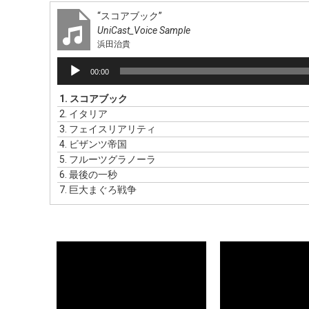
“スコアブック”
UniCast_Voice Sample
浜田治貴
音
00:00
声
プ
1.
スコアブック
レ
2.
イタリア
ー
3.
フェイスリアリティ
ヤ
4.
ビザンツ帝国
ー
5.
フルーツグラノーラ
6.
最後の一秒
7.
巨大まぐろ戦争