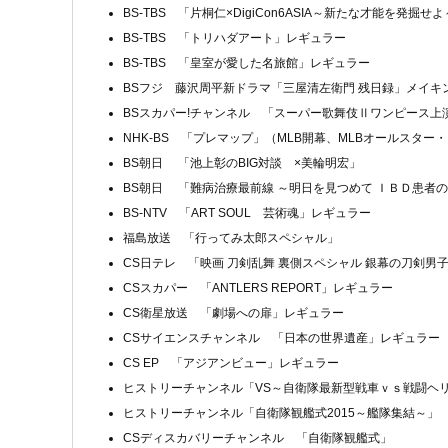
BS-TBS 「片桐仁×DigiCon6ASIA～新たな才能を発掘せ
BS-TBS 「トリハダアート」レギュラー
BS-TBS 「皇室が愛した名旅館」レギュラー
BSフジ 藤沢周平新ドラマ「三屋清左衛門 残日録」メイキ
BSスカパー!チャンネル 「スーパー歌舞伎Ⅱワンピース上
NHK-BS 「プレマップ」（MLB開幕、MLBオールスター
BS朝日 「池上彰のBIG対談 ×美輪明宏」
BS朝日 「難病治療最前線 ～明日を見つめて ＩＢＤ患者
BS-NTV 「ART SOUL 芸術魂」レギュラー
福島放送 「行ってみ太郎スペシャル」
CS日テレ 「映画 刀剣乱舞 裏側スペシャル 銀幕の刀剣男
CSスカパー 「ANTLERS REPORT」レギュラー
CS衛星放送 「劇場への扉」レギュラー
CSサイエンスチャンネル 「日本の世界遺産」レギュラー
CS EP 「アジアンビュー」レギュラー
ヒストリーチャンネル「VS～自衛隊最新型戦車ｖｓ戦闘ヘ
ヒストリーチャンネル「自衛隊観艦式2015～艦隊集結～」
CSディスカバリーチャンネル 「自衛隊観艦式」