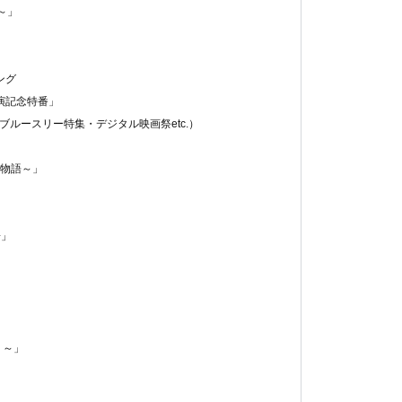
よ～」
ング
演記念特番」
・ブルースリー特集・デジタル映画祭etc.）
の物語～」
子」
リ～」