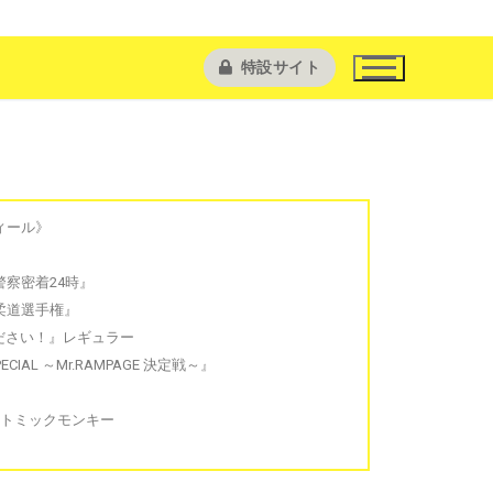
特設サイト
ィール》
察密着24時』
柔道選手権』
ださい！』レギュラー
CIAL ～Mr.RAMPAGE 決定戦～』
トミックモンキー