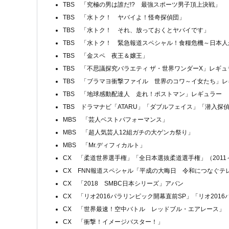
TBS 「究極の男は誰だ!? 最強スポーツ男子頂上決戦」
TBS 「水トク！ ヤバイよ！怪奇探偵団」
TBS 「水トク！ それ、放っておくとヤバイです」
TBS 「水トク！ 緊急報道スペシャル！食糧危機～日本
TBS 「金スペ 夜王＆嬢王」
TBS 「不思議探究バラエティ ザ・世界ワンダーX」レギュ
TBS 「ブラマヨ衝撃ファイル 世界のコワ～イ女たち」レ
TBS 「地球感動配達人 走れ！ポストマン」レギュラー
TBS ドラマナビ「ATARU」「ダブルフェイス」「潜入探偵ト
MBS 「芸人ベストパフォーマンス」
MBS 「超人気芸人12組ガチの大ゲンカ祭り」
MBS 「Mr.ディフィカルト」
CX 「柔道世界選手権」「全日本選抜柔道選手権」（2011
CX FNN報道スペシャル「平成の大晦日 令和につなぐテ
CX 「2018 SMBC日本シリーズ」アバン
CX 「リオ2016パラリンピック開幕直前SP」「リオ201
CX 「世界最速！空中バトル レッドブル・エアレース」
CX 「衝撃！イメージバスター！」