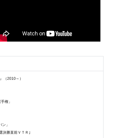
（2010～）
選手権」
パン」
選決勝直前ＶＴＲ｣