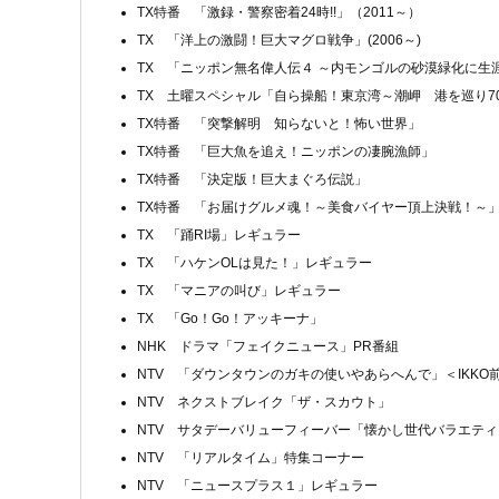
TX特番 「激録・警察密着24時!!」（2011～）
TX 「洋上の激闘！巨大マグロ戦争」(2006～)
TX 「ニッポン無名偉人伝４ ～内モンゴルの砂漠緑化に生
TX 土曜スペシャル「自ら操船！東京湾～潮岬 港を巡り70
TX特番 「突撃解明 知らないと！怖い世界」
TX特番 「巨大魚を追え！ニッポンの凄腕漁師」
TX特番 「決定版！巨大まぐろ伝説」
TX特番 「お届けグルメ魂！～美食バイヤー頂上決戦！～
TX 「踊RI場」レギュラー
TX 「ハケンOLは見た！」レギュラー
TX 「マニアの叫び」レギュラー
TX 「Go！Go！アッキーナ」
NHK ドラマ「フェイクニュース」PR番組
NTV 「ダウンタウンのガキの使いやあらへんで」＜IKKO
NTV ネクストブレイク「ザ・スカウト」
NTV サタデーバリューフィーバー「懐かし世代バラエテ
NTV 「リアルタイム」特集コーナー
NTV 「ニュースプラス１」レギュラー