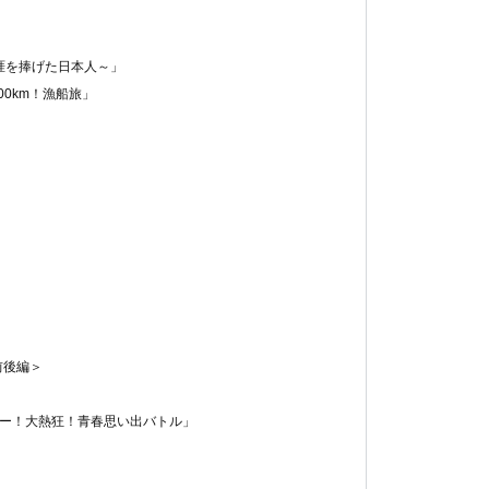
涯を捧げた日本人～」
0km！漁船旅」
」
前後編＞
ィー！大熱狂！青春思い出バトル」