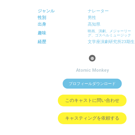
ジャンル
ナレーター
性別
男性
出身
高知県
映画、演劇、メジャーリー
趣味
グ、ゴスペルミュージック
経歴
文学座演劇研究所23期生
Atomic Monkey
プロフィールダウンロード
このキャストに問い合わせ
キャスティングを依頼する