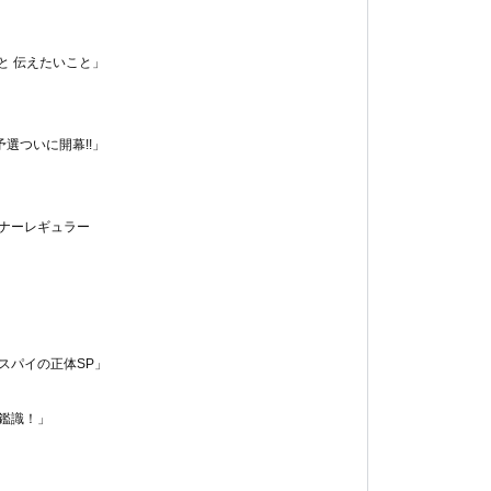
と 伝えたいこと」
選ついに開幕!!」
ーナーレギュラー
スパイの正体SP」
・鑑識！」