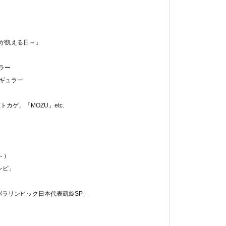
人が飢える日～」
ラー
ギュラー
カゲ」「MOZU」etc.
～）
レビ」
6パラリンピック日本代表凱旋SP」